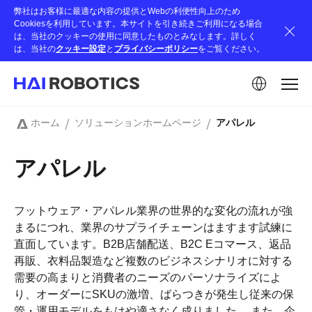
Skip
弊社はお客様に最適な内容の提供とWebの利便性向上のため
to
Cookiesを利用しています。本サイトを引き続きご利用になる場合
main
は、当社のクッキーの使用に同意したものとみなします。詳しく
content
は、当社の
クッキー設定
と
プライバシーポリシー
をご覧ください。
画
像
ホーム
ソリューションホームページ
アパレル
パ
ン
アパレル
く
ず
フットウェア・アパレル業界の世界的な変化の流れが強
まるにつれ、業界のサプライチェーンはますます試練に
直面しています。B2B店舗配送、B2C Eコマース、返品
再販、衣料品製造など複数のビジネスシナリオに対する
需要の高まりと消費者のニーズのパーソナライズによ
り、オーダーにSKUの激増、ばらつきが発生し従来の保
管・運用モデルをもはや適さなく成りました。 また、企