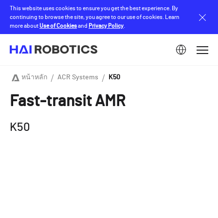
Skip
This website uses cookies to ensure you get the best experience. By
to
continuing to browse the site, you agree to our use of cookies. Learn
main
more about
Use of Cookies
and
Privacy Policy
.
content
Image
หน้าหลัก
ACR Systems
K50
Breadcrumb
Fast-transit AMR
K50