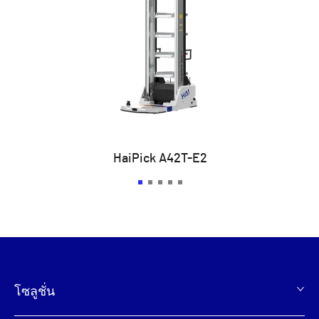
HaiPick A42T-E2
โซลูชั่น
页