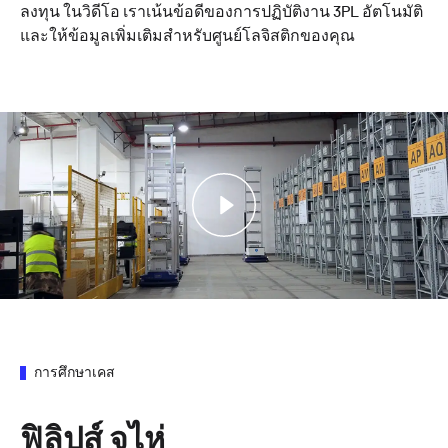
ลงทุน ในวิดีโอ เราเน้นข้อดีของการปฏิบัติงาน 3PL อัตโนมัติ
และให้ข้อมูลเพิ่มเติมสำหรับศูนย์โลจิสติกของคุณ
การศึกษาเคส
ฟิลิปส์ จูไห่