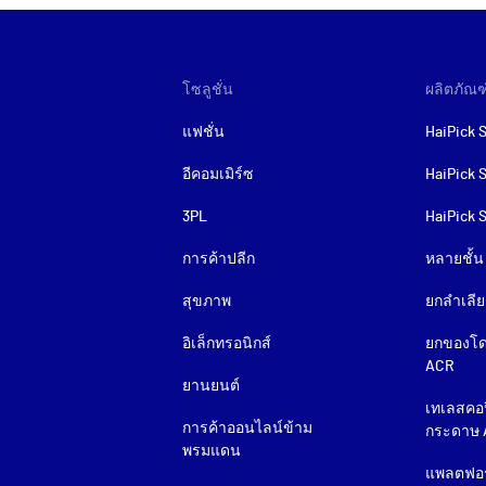
โซลูชั่น
ผลิตภัณฑ
页
แฟชั่น
HaiPick 
脚
อีคอมเมิร์ซ
HaiPick 
3PL
HaiPick 
การค้าปลีก
หลายชั้น
สุขภาพ
ยกลำเลีย
อิเล็กทรอนิกส์
ยกของโด
ACR
ยานยนต์
เทเลสคอป
การค้าออนไลน์ข้าม
กระดาษ 
พรมแดน
แพลตฟอร