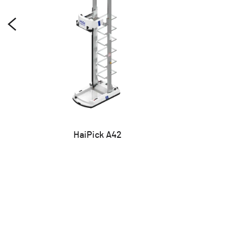
HaiPick A42