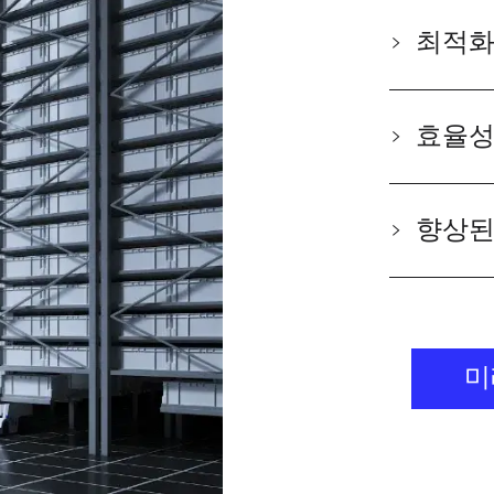
최적화
효율성
향상된
미