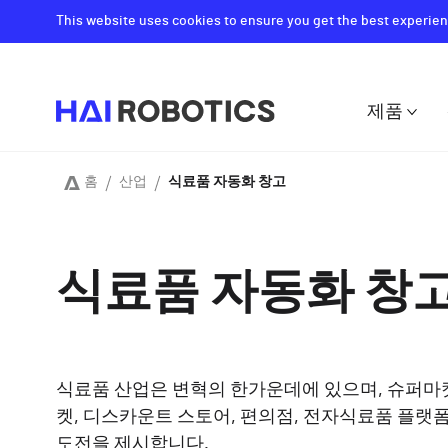
Skip
This website uses cookies to ensure you get the best experien
to
main
content
제품
Main
navigat
홈
산업
식료품 자동화 창고
Breadcrumb
식료품 자동화 창
식료품 산업은 변혁의 한가운데에 있으며, 슈퍼마
켓, 디스카운트 스토어, 편의점, 전자식료품 플랫
도전을 제시합니다.