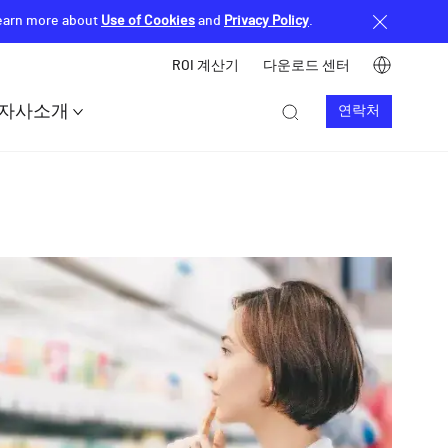
Learn more about
Use of Cookies
and
Privacy Policy
.
Image
ROI 계산기
다운로드 센터
Top
Image
Image
자사소개
연락처
header
Contact
menu
us