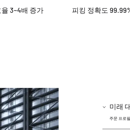
율 3~4배 증가
피킹 정확도 99.99
미래 
주문 프로필,