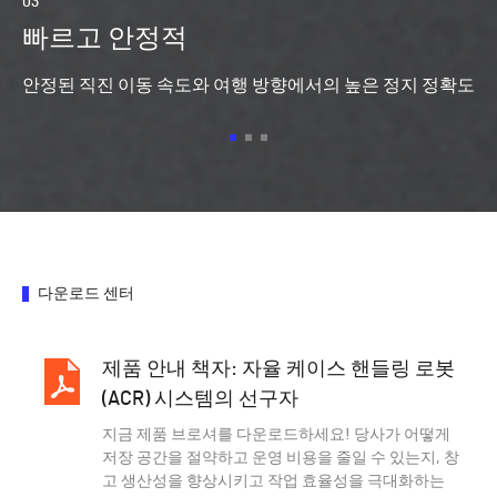
03
06
빠르고 안정적
다
안정된 직진 이동 속도와 여행 방향에서의 높은 정지 정확도
장
루션
다운로드 센터
제품 안내 책자: 자율 케이스 핸들링 로봇
(ACR) 시스템의 선구자
지금 제품 브로셔를 다운로드하세요! 당사가 어떻게
저장 공간을 절약하고 운영 비용을 줄일 수 있는지, 창
고 생산성을 향상시키고 작업 효율성을 극대화하는