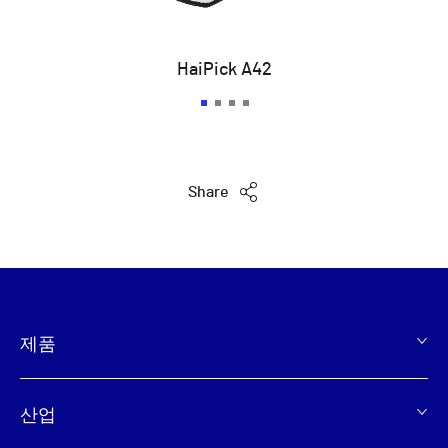
HaiPick A42
Share
제품
Footer
산업