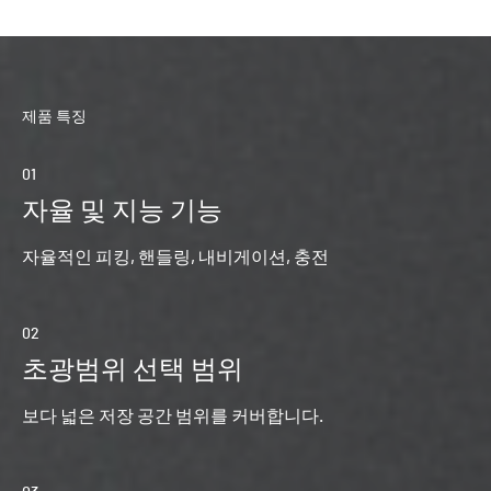
제품 특징
01
04
자율 및 지능 기능
다
가
자율적인 피킹, 핸들링, 내비게이션, 충전
각
02
05
초광범위 선택 범위
보다 넓은 저장 공간 범위를 커버합니다.
W
을