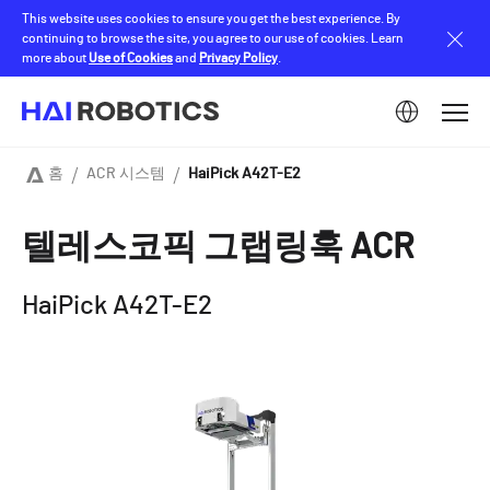
Skip
This website uses cookies to ensure you get the best experience. By
to
continuing to browse the site, you agree to our use of cookies. Learn
main
more about
Use of Cookies
and
Privacy Policy
.
content
Image
홈
ACR 시스템
HaiPick A42T-E2
Breadcrumb
텔레스코픽 그랩링훅 ACR
HaiPick A42T-E2