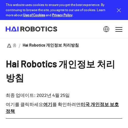
Skip
This website uses cookies to ensure you get the best experience. By
to
continuing to browse the site, you agree to our use of cookies. Learn
main
more about
Use of Cookies
and
Privacy Policy
.
content
Image
홈
Hai Robotics 개인정보 처리방침
Breadcrumb
Hai Robotics 개인정보 처리
방침
최종 업데이트: 2022년 4월 25일
여기를 클릭하세요
여기
를 확인하려면
미국 개인정보 보호
정책