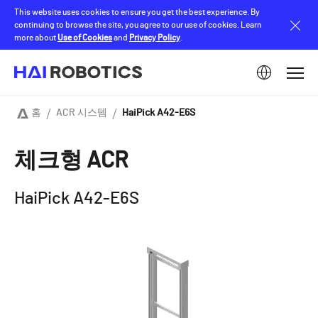
Skip
This website uses cookies to ensure you get the best experience. By
to
continuing to browse the site, you agree to our use of cookies. Learn
main
more about
Use of Cookies
and
Privacy Policy
.
content
Image
홈
ACR 시스템
HaiPick A42-E6S
Breadcrumb
체크형 ACR
HaiPick A42-E6S