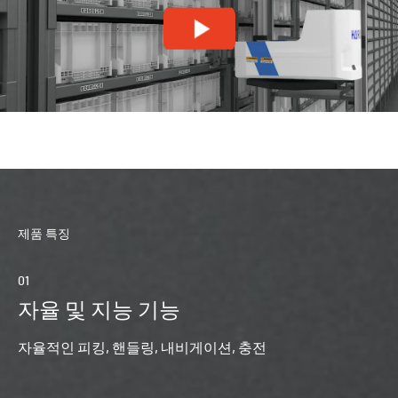
제품 특징
01
04
자율 및 지능 기능
능한
자율적인 피킹, 핸들링, 내비게이션, 충전
혁
다.