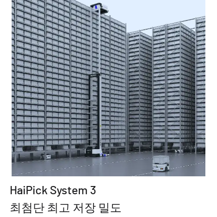
H
HaiPick System 3
다
템
최첨단 최고 저장 밀도