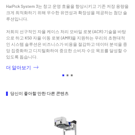
Ha
 저
HaiPick System 3는 창고 운영 효율을 향상시키고 기존 저장 용량을
및 
 상
크게 최적화하기 위해 우수한 유연성과 확장성을 제공하는 첨단 솔
을
모바
루션입니다.
성
고
영역
저희의 선구적인 자율 케이스 처리 모바일 로봇 (ACR) 기술을 바탕
랙
 디
으로 하고 K50 자율 이동 로봇 (AMR)을 지원하는 우리의 초현대적
어집
인 시스템 솔루션은 비즈니스가 비용을 절감하고 데이터 분석을 중
밀
앙 집중화하고 디지털화하여 중요한 소비자 수요 목표를 달성할 수
배
있도록 돕습니다.
다.
더 알아보기
더
당신이 좋아할 만한 다른 콘텐츠