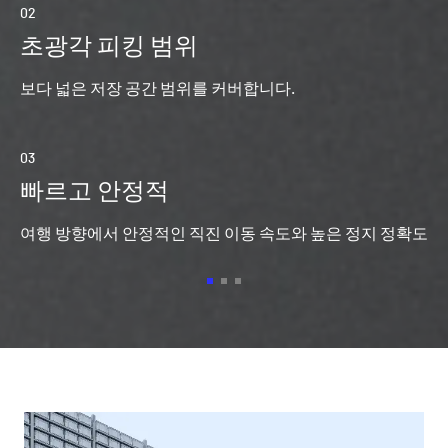
02
05
초광각 피킹 범위
보다 넓은 저장 공간 범위를 커버합니다.
 간
W
03
06
빠르고 안정적
다
여행 방향에서 안정적인 직진 이동 속도와 높은 정지 정확도
장