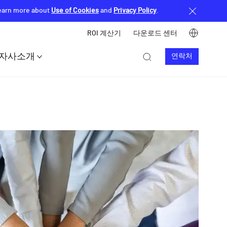
Learn more about
Use of Cookies
and
Privacy Policy
.
Image
ROI 계산기
다운로드 센터
Top
Image
Image
자사소개
연락처
header
Contact
menu
us