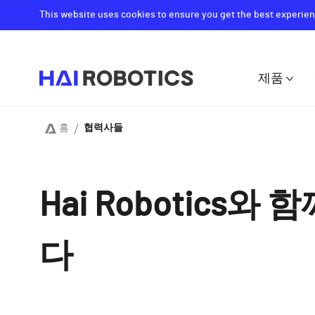
Skip
This website uses cookies to ensure you get the best experien
to
main
content
제품
Main
navigat
홈
협력사들
Breadcrumb
Hai Robotics와 
다