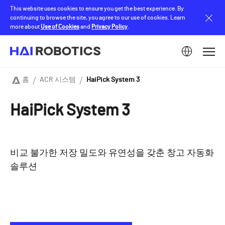
Skip
This website uses cookies to ensure you get the best experience. By
to
continuing to browse the site, you agree to our use of cookies. Learn
main
more about
Use of Cookies
and
Privacy Policy
.
content
Image
홈
ACR 시스템
HaiPick System 3
Breadcrumb
HaiPick System 3
비교 불가한 저장 밀도와 유연성을 갖춘 창고 자동화
솔루션